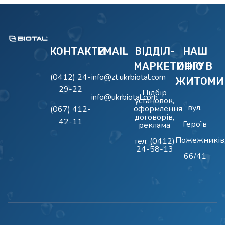
BIOTAL
Очисні Споруди BIOTAL
КОНТАКТИ
EMAIL
ВІДДІЛ-
НАШ
МАРКЕТИНГУ
ОФІС В
(0412) 24-
info@zt.ukrbiotal.com
ЖИТОМИ
29-22
Підбір
info@ukrbiotal.com
установок,
вул.
оформлення
(067) 412-
договорів,
42-11
Героїв
реклама
Пожежників
тел:
(0412)
24-58-13
66/41