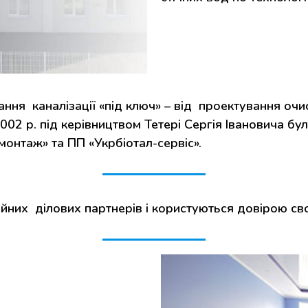
ня каналізації «під ключ» – від проектування очисн
2 р. під керівництвом Тетері Сергія Івановича були
монтаж» та ПП «Укрбіотал-сервіс».
них ділових партнерів і користуються довірою свої