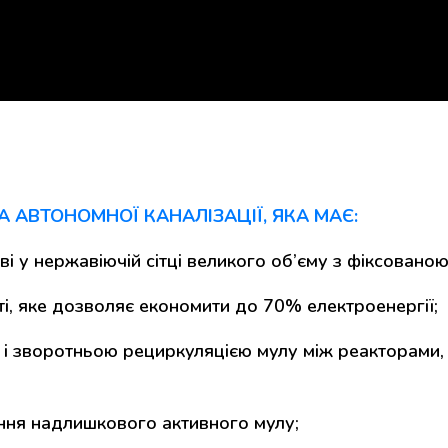
А АВТОНОМНОЇ КАНАЛІЗАЦІЇ, ЯКА МАЄ:
ві у нержавіючій сітці великого об’єму з фіксован
, яке дозволяє економити до 70% електроенергії;
 і зворотньою рециркуляцією мулу між реакторами, 
ення надлишкового активного мулу;