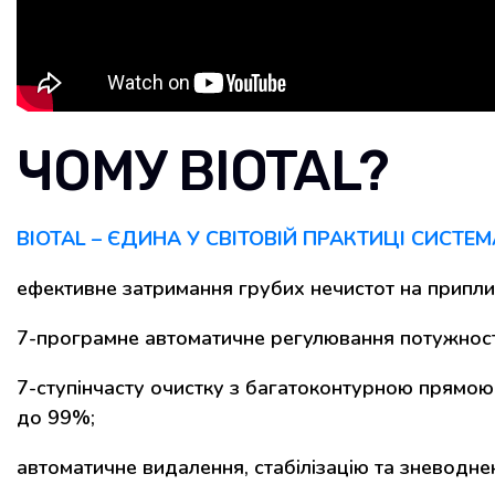
ЧОМУ BIOTAL?
BIOTAL – ЄДИНА У СВІТОВІЙ ПРАКТИЦІ СИСТЕМ
ефективне затримання грубих нечистот на припли
7-програмне автоматичне регулювання потужності
7-ступінчаcту очистку з багатоконтурною прямою
до 99%;
автоматичне видалення, стабілізацію та зневодн