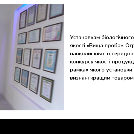
Установкам біологічного
якості «Вища проба». От
навколишнього середови
конкурсу якості продукці
рамках якого установки 
визнані кращим товаром 