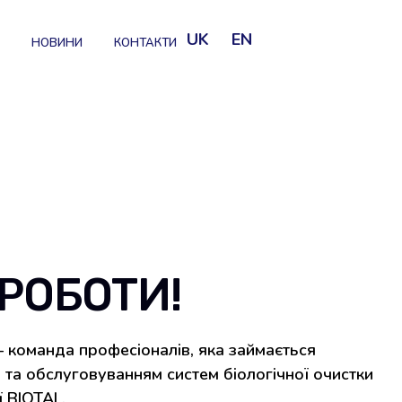
UK
EN
И
НОВИНИ
КОНТАКТИ
 РОБОТИ!
 команда професіоналів, яка займається
та обслуговуванням систем біологічної очистки
ї BIOTAL.