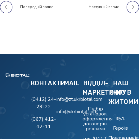
Попередній запис
Наступний запис
BIOTAL
Очисні Споруди BIOTAL
КОНТАКТИ
EMAIL
ВІДДІЛ-
НАШ
МАРКЕТИНГУ
ОФІС В
(0412) 24-
info@zt.ukrbiotal.com
ЖИТОМИ
29-22
Підбір
info@ukrbiotal.com
установок,
вул.
оформлення
(067) 412-
договорів,
42-11
Героїв
реклама
Пожежників
тел:
(0412)