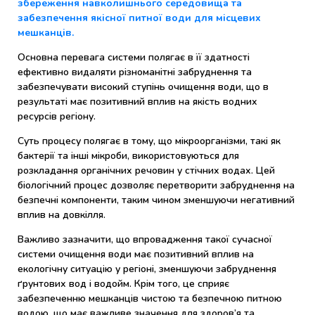
збереження навколишнього середовища та
забезпечення якісної питної води для місцевих
мешканців.
Основна перевага системи полягає в її здатності
ефективно видаляти різноманітні забруднення та
забезпечувати високий ступінь очищення води, що в
результаті має позитивний вплив на якість водних
ресурсів регіону.
Суть процесу полягає в тому, що мікроорганізми, такі як
бактерії та інші мікроби, використовуються для
розкладання органічних речовин у стічних водах. Цей
біологічний процес дозволяє перетворити забруднення на
безпечні компоненти, таким чином зменшуючи негативний
вплив на довкілля.
Важливо зазначити, що впровадження такої сучасної
системи очищення води має позитивний вплив на
екологічну ситуацію у регіоні, зменшуючи забруднення
ґрунтових вод і водойм. Крім того, це сприяє
забезпеченню мешканців чистою та безпечною питною
водою, що має важливе значення для здоров’я та