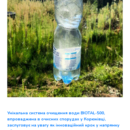
Унікальна система очищення води BIOTAL-500,
впроваджена в очисних спорудах у Корюківці,
заслуговує на увагу як інноваційний крок у напрямку