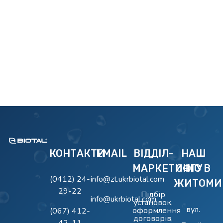
BIOTAL
Очисні Споруди BIOTAL
КОНТАКТИ
EMAIL
ВІДДІЛ-
НАШ
МАРКЕТИНГУ
ОФІС В
(0412) 24-
info@zt.ukrbiotal.com
ЖИТОМИ
29-22
Підбір
info@ukrbiotal.com
установок,
вул.
оформлення
(067) 412-
договорів,