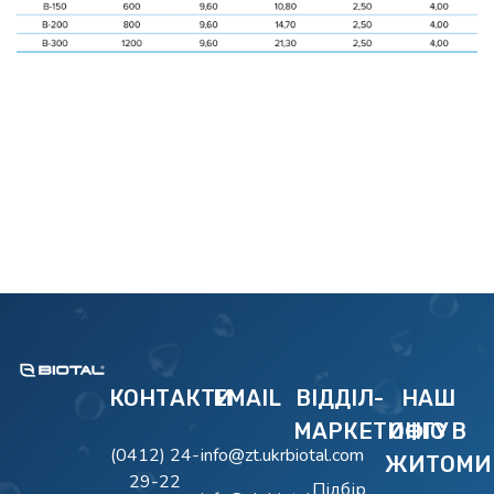
BIOTAL
Очисні Споруди BIOTAL
КОНТАКТИ
EMAIL
ВІДДІЛ-
НАШ
МАРКЕТИНГУ
ОФІС В
(0412) 24-
info@zt.ukrbiotal.com
ЖИТОМИ
29-22
Підбір