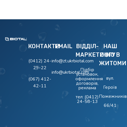
BIOTAL
Очисні Споруди BIOTAL
КОНТАКТИ
EMAIL
ВІДДІЛ-
НАШ
МАРКЕТИНГУ
ОФІС В
(0412) 24-
info@zt.ukrbiotal.com
ЖИТОМИ
29-22
Підбір
info@ukrbiotal.com
установок,
вул.
оформлення
(067) 412-
договорів,
42-11
Героїв
реклама
Пожежників
тел:
(0412)
24-58-13
66/41