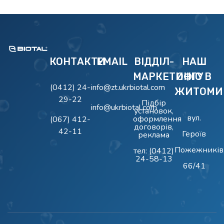
BIOTAL
Очисні Споруди BIOTAL
КОНТАКТИ
EMAIL
ВІДДІЛ-
НАШ
МАРКЕТИНГУ
ОФІС В
(0412) 24-
info@zt.ukrbiotal.com
ЖИТОМИ
29-22
Підбір
info@ukrbiotal.com
установок,
вул.
оформлення
(067) 412-
договорів,
42-11
Героїв
реклама
Пожежників
тел:
(0412)
24-58-13
66/41