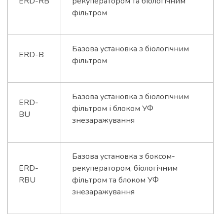
ERD-RB
рекуператором та біологічним
фільтром
Базова установка з біологічним
ERD-B
фільтром
Базова установка з біологічним
ERD-
фільтром і блоком УФ
BU
знезаражування
Базова установка з боксом-
ERD-
рекуператором, біологічним
RBU
фільтром та блоком УФ
знезаражування