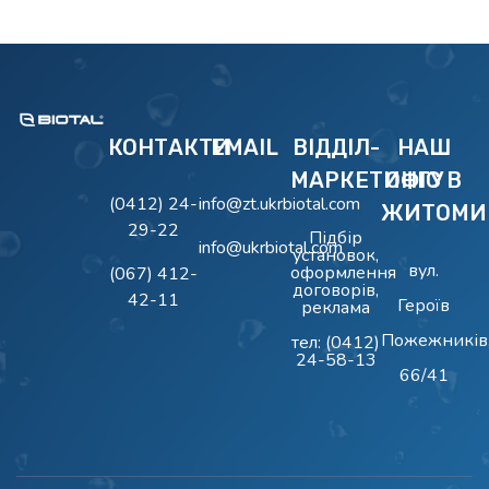
BIOTAL
Очисні Споруди BIOTAL
КОНТАКТИ
EMAIL
ВІДДІЛ-
НАШ
МАРКЕТИНГУ
ОФІС В
(0412) 24-
info@zt.ukrbiotal.com
ЖИТОМИ
29-22
Підбір
info@ukrbiotal.com
установок,
вул.
оформлення
(067) 412-
договорів,
42-11
Героїв
реклама
Пожежників
тел:
(0412)
24-58-13
66/41