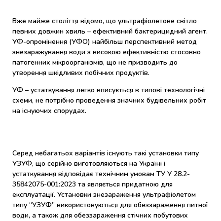
Вже майже століття відомо, що ультрафіолетове світло
певних довжин хвиль – ефективний бактерицидний агент.
УФ-опромінення (УФО) найбільш перспективний метод
знезаражування води з високою ефективністю стосовно
патогенних мікроорганізмів, що не призводить до
утворення шкідливих побічних продуктів.
УФ – устаткування легко вписується в типові технологічні
схеми, не потрібно проведення значних будівельних робіт
на існуючих спорудах.
Серед небагатьох варіантів існують такі установки типу
УЗУФ, що серійно виготовляються на Україні і
устаткування відповідає технічним умовам ТУ У 28.2-
35842075-001:2023 та являється придатною для
експлуатації. Установки знезараження ультрафіолетом
типу “УЗУФ” використовуються для обеззараження питної
води, а також для обеззараження стічних побутових