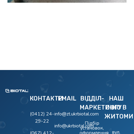
BIOTAL
Очисні Споруди BIOTAL
КОНТАКТИ
EMAIL
ВІДДІЛ-
НАШ
МАРКЕТИНГУ
ОФІС В
(0412) 24-
info@zt.ukrbiotal.com
ЖИТОМИ
29-22
Підбір
info@ukrbiotal.com
установок,
вул.
оформлення
(067) 412-